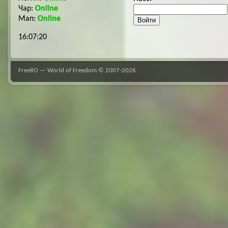
Чар:
Online
Мап:
Online
16:07:21
FreeRO — World of Freedom ©
2007-2026