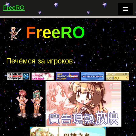
FreeRO
Форум
F
r
e
e
R
O
Онлайн-чат
Р
а
г
н
а
р
о
к
Вики
Печёмся за игроков
Бесплатный хостинг веб-сайтов