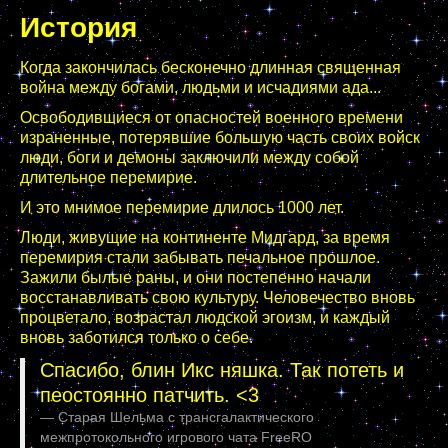
История
Когда закончилась бесконечно длинная священная
война между богами, людьми и исчадиями ада...
Освободившиеся от опасностей военного времени
израненные, потерявшие большую часть своих войск
люди, боги и демоны заключили между собой
длительное перемирие.
И это мнимое перемирие длилось 1000 лет.
Люди, живущие на континенте Мидгард, за время
перемирия стали забывать печальное прошлое.
Зажили былые раны, и они постепенно начали
восстанавливать свою культуру. Человечество вновь
процветало, возрастал людской эгоизм, и каждый
вновь заботился только о себе.
Спасибо, блин Икс няшка. Так потеть и
пеостоянно патчить. <3
Старая Шельма с трансгалактического
межпротокольного игрового чата FreeRO